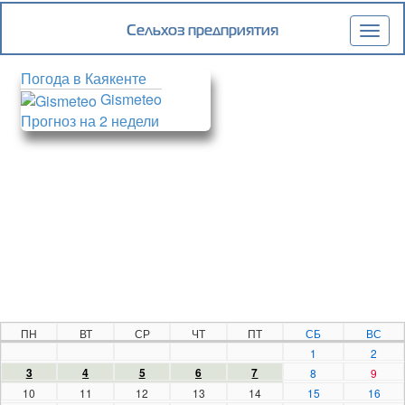
Сельхоз предприятия
Togg
navig
Погода в Каякенте
Gismeteo
Прогноз на 2 недели
ПН
ВТ
СР
ЧТ
ПТ
СБ
ВС
1
2
3
4
5
6
7
8
9
10
11
12
13
14
15
16