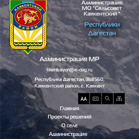
Администрация
Перейти к основному содержанию
МО "сельсовет
Каякентский "
Республики
Дагестан
Администрация МР
kkentrayon@e-dag.ru
Республика Дагестан,368560,
Каякентский район, c. Каякент
Главная
Проекты решений
О селе
Администрация