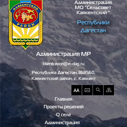
Администрация
Перейти к основному содержанию
МО "сельсовет
Каякентский "
Республики
Дагестан
Администрация МР
kkentrayon@e-dag.ru
Республика Дагестан,368560,
Каякентский район, c. Каякент
Главная
Проекты решений
О селе
Администрация