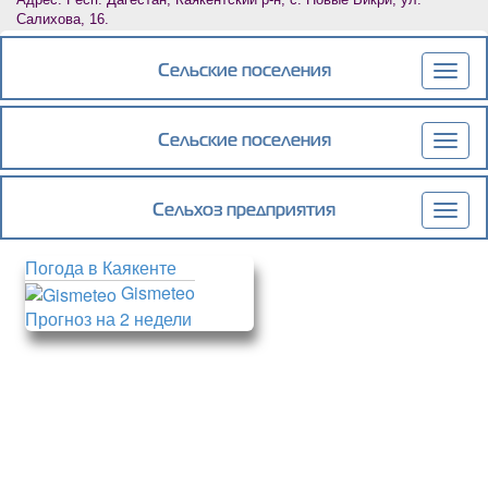
Салихова, 16.
Сельские поселения
Togg
navig
Сельские поселения
Togg
navig
Сельхоз предприятия
Togg
navig
Погода в Каякенте
Gismeteo
Прогноз на 2 недели