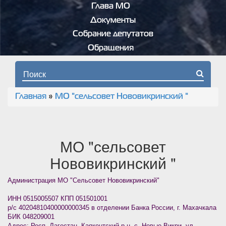
Глава МО
Документы
Собрание депутатов
Обращения
Форма поиска
Главная
»
МО "сельсовет Нововикринский "
Вы здесь
МО "сельсовет
Нововикринский "
Администрация МО "Сельсовет Нововикринский"
ИНН 0515005507 КПП 051501001
р/c 40204810400000000345 в отделении Банка России, г. Махачкала
БИК 048209001
Адрес: Респ. Дагестан, Каякентский р-н, с. Новые Викри, ул.