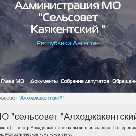
Администрация МО
"сельсовет
Каякентский "
Республики Дагестан
Глава МО
Документы
Собрание депутатов
Обращен
льсовет "Алходжакентский"
О "сельсовет "Алходжакентски
кент) — ц
ентр Алхаджакентского сельского поселения.
По перепис
к. Моноэтническое кумыкское село.