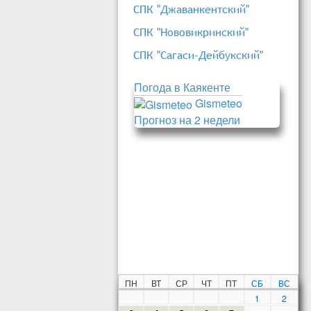
СПК "Джаванкентский"
СПК "Нововикринский"
СПК "Сагаси-Дейбукский"
Погода в Каякенте
Gismeteo
Прогноз на 2 недели
ПН
ВТ
СР
ЧТ
ПТ
СБ
ВС
1
2