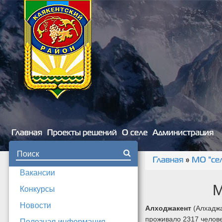
Перейти к основному содержанию
Главная
Проекты решений
О селе
Администрация
Форма поиска
Главная
»
МО "се
Вы здесь
Вакансии
М
Конкурсы
Новости
Алходжакент
(Алхаджа
проживало 2317 челове
Полезная информация