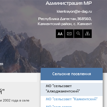
Администрация МР
kkentrayon@e-dag.ru
Республика Дагестан,368560,
Каякентский район, c. Каякент
ия
Сельские поселения
МО "сельсовет
й"
"Алходжакентский"
МО "сельсовет "Каякентский"
и 2002 года в селе
МО "сельсовет