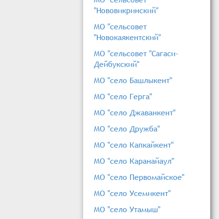
"Нововикринский"
МО "сельсовет
"Новокаякентский"
МО "сельсовет "Сагаси-
Дейбукский"
МО "село Башлыкент"
МО "село Герга"
МО "село Джаванкент"
МО "село Дружба"
МО "село Капкайкент"
МО "село Каранайаул"
МО "село Первомайское"
МО "село Усемикент"
МО "село Утамыш"