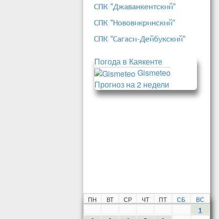
СПК "Джаванкентский"
СПК "Нововикринский"
СПК "Сагаси-Дейбукский"
Погода в Каякенте
Gismeteo
Прогноз на 2 недели
ПН
ВТ
СР
ЧТ
ПТ
СБ
ВС
1