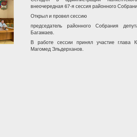
внеочередная 67-я сессия районного Собрани
Открыл и провел сессию
председатель районного Собрания депут
Багамаев.
В работе сессии принял участие глава К
Магомед Эльдерханов.
кентском районе прошла внеочередная 67-я сессия районн
ов