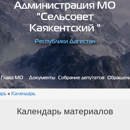
Администрация МО
"сельсовет
Каякентский "
Республики Дагестан
Глава МО
Документы
Собрание депутатов
Обращен
арь
»
Календарь
Календарь материалов