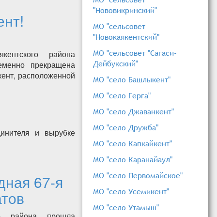
"Нововикринский"
ент!
МО "сельсовет
"Новокаякентский"
МО "сельсовет "Сагаси-
кентского района
Дейбукский"
ременно прекращена
кент, расположенной
МО "село Башлыкент"
МО "село Герга"
МО "село Джаванкент"
МО "село Дружба"
инителя и вырубке
МО "село Капкайкент"
МО "село Каранайаул"
МО "село Первомайское"
дная 67-я
МО "село Усемикент"
атов
МО "село Утамыш"
го района прошла