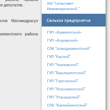
МО "сельсовет
я депутатов.
Нововикринский "
Сельхоз предприятия
атов Магомедрасул
ГУП «Каякентский»
аякентского района
ГУП «Кировский»
ого Собрания
СПК "Алходжакентский"
ГУП "Каспий"
ГУП "Чкаловский"
ГУП "Башлыкентский"
ГУП "Гергинский"
ГУП "Усемикентский"
ГУП "Утамышский"
СПК "Капкайкентский"