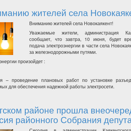
манию жителей села Новокаяк
Вниманию жителей села Новокаякент!
Уважаемые жители, администрация Кая
сообщает, что завтра, 10 июня, будет в
подача электроэнергии в части села Новокая
за железнодорожными путями.
нергии произойдет :
ия – проведение плановых работ по установке разъед
мых для обеспечения надежной работы электросети.
нию жителей села Новокаякент!
тском районе прошла внеочере
сия районного Собрания депут
Сегодня в администрации Каякентско