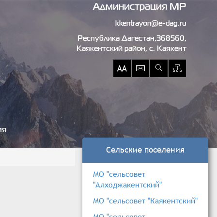
Администрация МР
kkentrayon@e-dag.ru
Республика Дагестан,368560,
Каякентский район, c. Каякент
ия
Сельские поселения
МО "сельсовет
"Алходжакентский"
МО "сельсовет "Каякентский"
МО "сельсовет