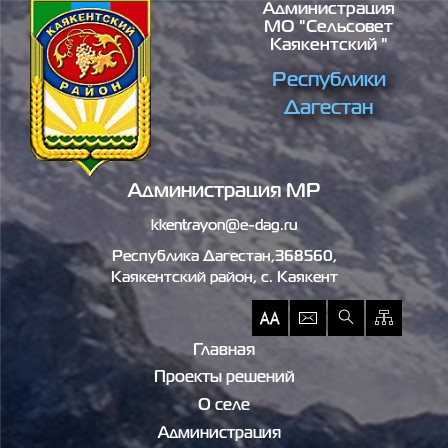
Администрация
Перейти к основному содержанию
МО "сельсовет
Каякентский "
Республики
Дагестан
Администрация МР
kkentrayon@e-dag.ru
Республика Дагестан,368560,
Каякентский район, c. Каякент
Главная
Проекты решений
О селе
Администрация