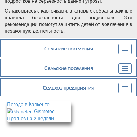
подростков на серьёзность данной угрозы.
Ознакомьтесь с карточками, в которых собраны важные
правила безопасности для подростков. Эти
рекомендации помогут защитить детей от вовлечения в
незаконную деятельность.
Подробнее
о Уважаемые жители Каякентского района!
Сельские поселения
Togg
navig
Сельские поселения
Togg
navig
Сельхоз предприятия
Togg
navig
Погода в Каякенте
Gismeteo
Прогноз на 2 недели