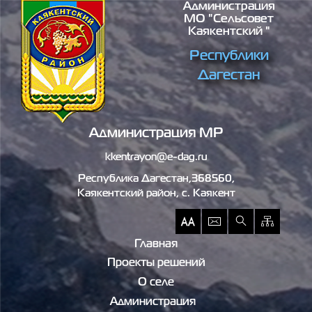
Администрация
Перейти к основному содержанию
МО "сельсовет
Каякентский "
Республики
Дагестан
Администрация МР
kkentrayon@e-dag.ru
Республика Дагестан,368560,
Каякентский район, c. Каякент
Главная
Проекты решений
О селе
Администрация