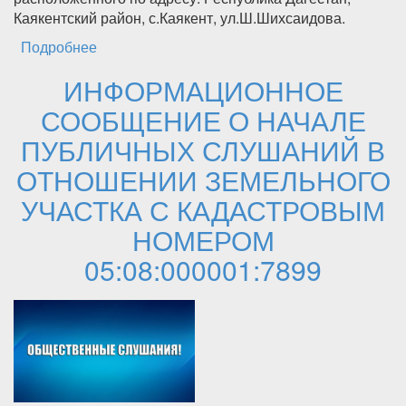
Каякентский район, с.Каякент, ул.Ш.Шихсаидова.
Подробнее
о ИНФОРМАЦИОННОЕ СООБЩЕНИЕ О
НАЧАЛЕ ПУБЛИЧНЫХ СЛУШАНИЙ В
ИНФОРМАЦИОННОЕ
ОТНОШЕНИИ ЗЕМЕЛЬНОГО УЧАСТКА С
КАДАСТРОВЫМ НОМЕРОМ
СООБЩЕНИЕ О НАЧАЛЕ
05:08:000001:7900
ПУБЛИЧНЫХ СЛУШАНИЙ В
ОТНОШЕНИИ ЗЕМЕЛЬНОГО
УЧАСТКА С КАДАСТРОВЫМ
НОМЕРОМ
05:08:000001:7899