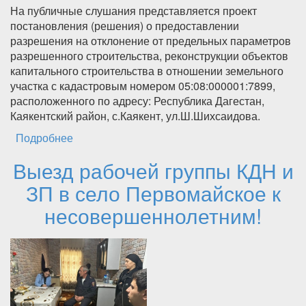
На публичные слушания представляется проект
постановления (решения) о предоставлении
разрешения на отклонение от предельных параметров
разрешенного строительства, реконструкции объектов
капитального строительства в отношении земельного
участка с кадастровым номером 05:08:000001:7899,
расположенного по адресу: Республика Дагестан,
Каякентский район, с.Каякент, ул.Ш.Шихсаидова.
Подробнее
о ИНФОРМАЦИОННОЕ СООБЩЕНИЕ О
НАЧАЛЕ ПУБЛИЧНЫХ СЛУШАНИЙ В
Выезд рабочей группы КДН и
ОТНОШЕНИИ ЗЕМЕЛЬНОГО УЧАСТКА С
КАДАСТРОВЫМ НОМЕРОМ
ЗП в село Первомайское к
05:08:000001:7899
несовершеннолетним!