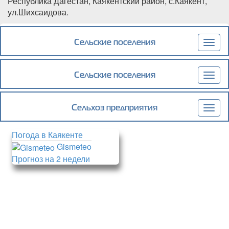
Республика Дагестан, Каякентский район, с.Каякент,
ул.Шихсаидова.
Подробнее
о ИНФОРМАЦИОННОЕ СООБЩЕНИЕ О
НАЧАЛЕ ПУБЛИЧНЫХ СЛУШАНИЙ В
Сельские поселения
Togg
ОТНОШЕНИИ ЗЕМЕЛЬНОГО УЧАСТКА С
navig
КАДАСТРОВЫМ НОМЕРОМ
05:08:000001:7662
Сельские поселения
Togg
navig
Сельхоз предприятия
Togg
navig
Погода в Каякенте
Gismeteo
Прогноз на 2 недели